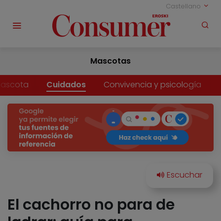
Castellano
Mascotas
mascota
Cuidados
Convivencia y psicología
El cachorro no para de