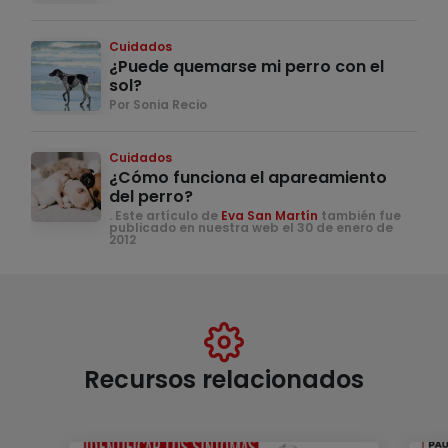
Cuidados
¿Puede quemarse mi perro con el
sol?
Por Sonia Recio
Cuidados
¿Cómo funciona el apareamiento
del perro?
. Este artículo de
Eva San Martín
también fue
publicado en nuestra web el 30 de enero de
2012
Recursos relacionados