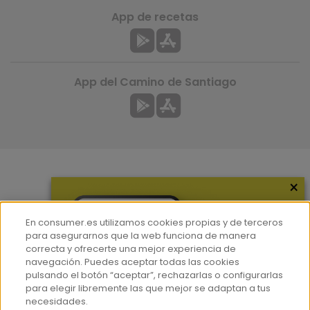
App de recetas
App del Camino de Santiago
×
Más información
¿Quiénes somos?
En consumer.es utilizamos cookies propias y de terceros
Hemeroteca
para asegurarnos que la web funciona de manera
correcta y ofrecerte una mejor experiencia de
Contacto
navegación. Puedes aceptar todas las cookies
pulsando el botón “aceptar”, rechazarlas o configurarlas
Prensa
para elegir libremente las que mejor se adaptan a tus
Corpus Lingüístico Consumer
necesidades.