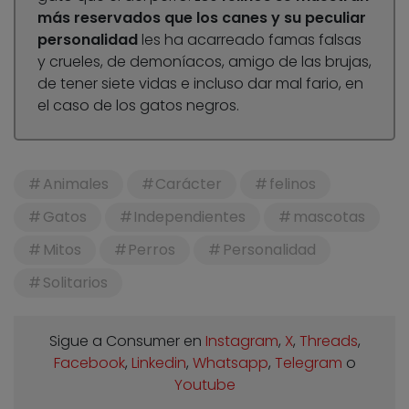
más reservados que los canes y su peculiar
personalidad
les ha acarreado famas falsas
y crueles, de demoníacos, amigo de las brujas,
de tener siete vidas e incluso dar mal fario, en
el caso de los gatos negros.
Animales
Carácter
felinos
Gatos
Independientes
mascotas
Mitos
Perros
Personalidad
Solitarios
Sigue a Consumer en
Instagram
,
X
,
Threads
,
Facebook
,
Linkedin
,
Whatsapp
,
Telegram
o
Youtube