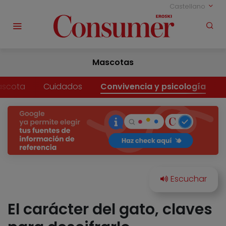
Castellano
Mascotas
ascota
Cuidados
Convivencia y psicología
El carácter del gato, claves