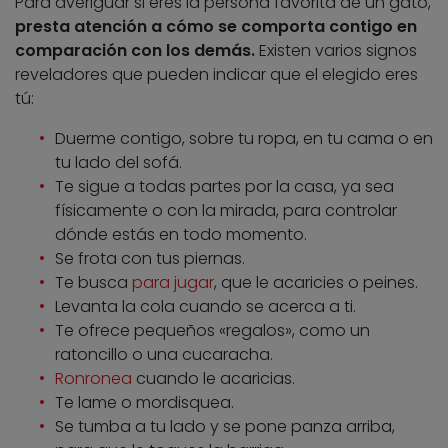
Para averiguar si eres la persona favorita de un gato,
presta atención a cómo se comporta contigo en
comparación con los demás.
Existen varios signos
reveladores que pueden indicar que el elegido eres
tú:
Duerme contigo, sobre tu ropa, en tu cama o en
tu lado del sofá.
Te sigue a todas partes por la casa, ya sea
físicamente o con la mirada, para controlar
dónde estás en todo momento.
Se frota con tus piernas.
Te busca
para jugar
, que le acaricies o peines.
Levanta la cola cuando se acerca a ti.
Te ofrece pequeños «regalos», como un
ratoncillo o una cucaracha.
Ronronea
cuando le acaricias.
Te lame o mordisquea.
Se tumba a tu lado y se pone panza arriba,