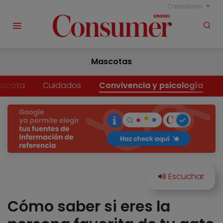
Castellano
Mascotas
ascota
Cuidados
Convivencia y psicología
Cómo saber si eres la