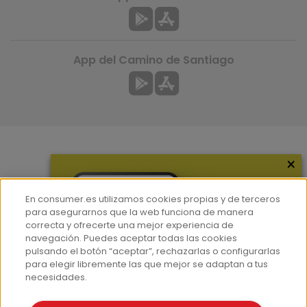
App del Camino de Santiago
×
Más información
¿Quiénes somos?
En consumer.es utilizamos cookies propias y de terceros
Hemeroteca
para asegurarnos que la web funciona de manera
correcta y ofrecerte una mejor experiencia de
Contacto
navegación. Puedes aceptar todas las cookies
pulsando el botón “aceptar”, rechazarlas o configurarlas
Prensa
para elegir libremente las que mejor se adaptan a tus
Corpus Lingüístico Consumer
necesidades.