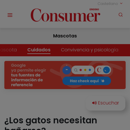
Castellano
Mascotas
mascota
Cuidados
Convivencia y psicología
¿Los gatos necesitan