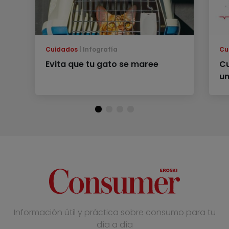
Cuidados
Infografía
Cu
Evita que tu gato se maree
Cu
un
Información útil y práctica sobre consumo para tu
día a día