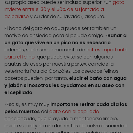
su propio aseo puede ser incluso superior. «Un
gato
invierte entre el 30 y el 50% de su jornada a
acicalarse
y cuidar de su lavado», asegura.
El baño del gato en agua puede ser también un
motivo de ansiedad para el peludo amigo. «
Bañar a
un gato que vive en un piso no es necesario
;
además, suele ser un momento de
estrés importante
para el felino
, que puede evitarse con algunas
pautas de aseo por nuestra parte», coincide la
veterinaria Patricia González. Los aseados felinos
caseros pueden, por tanto,
eludir el baño con agua
y jabón si nosotros les ayudamos en su aseo con
el cepillado
.
«Eso sí, es muy muy
importante retirar cada día los
pelos muertos
del
gato con el cepillado
concienzudo, que le ayuda a mantenerse limpio,
cuida su piel y elimina los restos de polvo o suciedad
que pudieran quedar adheridos al pelaje del gato.