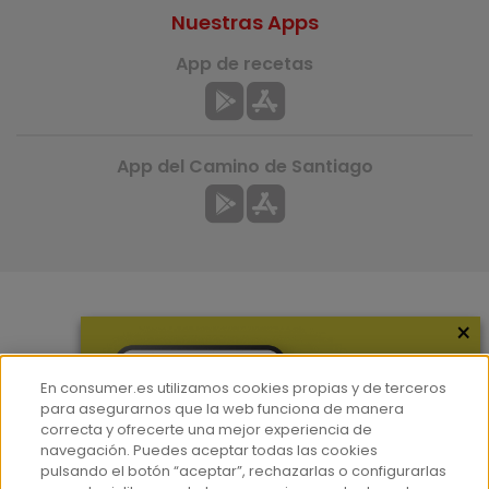
Nuestras Apps
App de recetas
App del Camino de Santiago
×
Más información
¿Quiénes somos?
En consumer.es utilizamos cookies propias y de terceros
Hemeroteca
para asegurarnos que la web funciona de manera
correcta y ofrecerte una mejor experiencia de
Contacto
navegación. Puedes aceptar todas las cookies
pulsando el botón “aceptar”, rechazarlas o configurarlas
Prensa