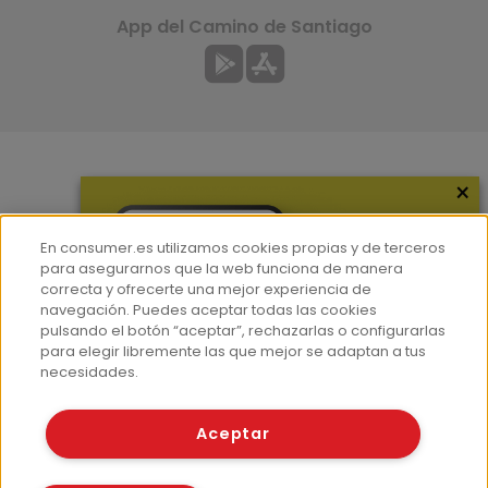
App del Camino de Santiago
×
Más información
¿Quiénes somos?
En consumer.es utilizamos cookies propias y de terceros
Hemeroteca
para asegurarnos que la web funciona de manera
correcta y ofrecerte una mejor experiencia de
Contacto
navegación. Puedes aceptar todas las cookies
pulsando el botón “aceptar”, rechazarlas o configurarlas
Prensa
para elegir libremente las que mejor se adaptan a tus
Corpus Lingüístico Consumer
necesidades.
© Fundación EROSKI
Aceptar
Aviso legal
Políticas de privacidad
Políticas de cookies