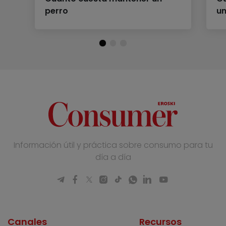
perro
un
Información útil y práctica sobre consumo para tu
día a día
Canales
Recursos