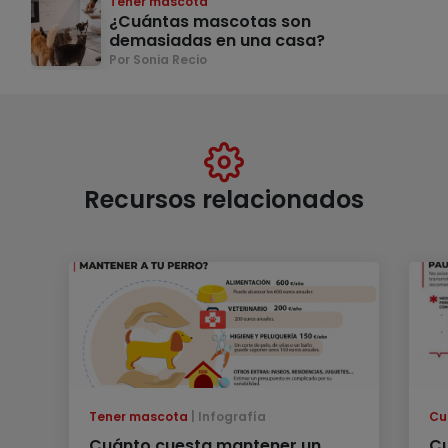
Tener mascota
¿Cuántas mascotas son
demasiadas en una casa?
Por Sonia Recio
Recursos relacionados
Tener mascota
Infografía
Cu
Cuánto cuesta mantener un
Cu