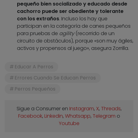
pequeño bien socializado y educado desde
cachorro puede ser obediente y tolerante
con los extraños
. Incluso los hay que
participan en la categoría de canes pequeños
para pruebas de
agility
(recorrido de un
circuito de obstáculos), porque «son muy ágiles,
activos y propensos al juego», asegura Zorrilla.
Educar A Perros
Errores Cuando Se Educan Perros
Perros Pequeños
Sigue a Consumer en
Instagram
,
X
,
Threads
,
Facebook
,
Linkedin
,
Whatsapp
,
Telegram
o
Youtube