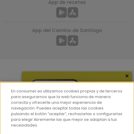
App de recetas
App del Camino de Santiago
×
Más información
¿Quiénes somos?
En consumer.es utilizamos cookies propias y de terceros
Hemeroteca
para asegurarnos que la web funciona de manera
correcta y ofrecerte una mejor experiencia de
Contacto
navegación. Puedes aceptar todas las cookies
pulsando el botón “aceptar”, rechazarlas o configurarlas
Prensa
para elegir libremente las que mejor se adaptan a tus
Corpus Lingüístico Consumer
necesidades.