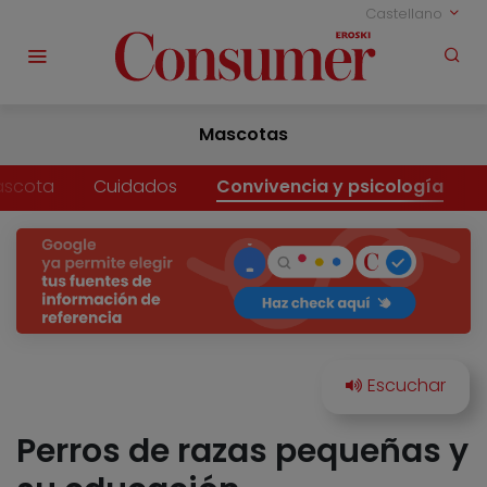
Castellano
Mascotas
ascota
Cuidados
Convivencia y psicología
Perros de razas pequeñas y