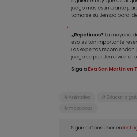
siguiente: hay que dejar qu
juego más estimulante para
tomarse su tiempo para idear
¿Repetimos?
La mayoría de
eso es tan importante reserv
Los expertos recomiendan ju
juego se pueden dividir a lo
Siga a
Eva San Martín en T
Animales
Educar a ga
mascotas
Sigue a Consumer en
Insta