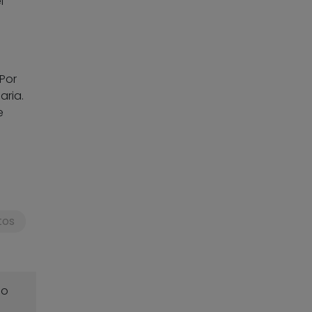
l
e
Por
aria.
e
tos
o