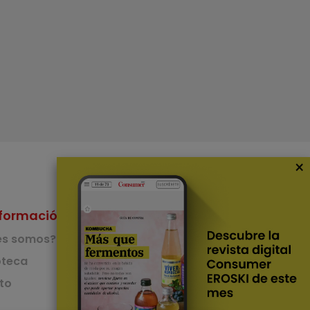
×
formación
Nuestras Apps
es somos?
App de recetas
teca
to
App del Camino de