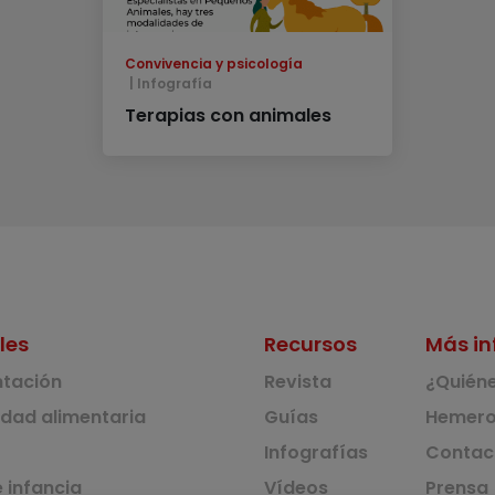
Convivencia y psicología
Infografía
Terapias con animales
les
Recursos
Más in
ntación
Revista
¿Quién
idad alimentaria
Guías
Hemero
Infografías
Contac
 infancia
Vídeos
Prensa