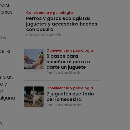
Para
 a sus
Convivencia y psicología
Perros y gatos ecologistas:
juguetes y accesorios hechos
con basura
Por Eva San Martín
tes
Convivencia y psicología
. Si
6 pasos para
enseñar al perro a
darte un juguete
Por Eva San Martín
omo un
za y
Convivencia y psicología
en
7 juguetes que todo
 alguna
perro necesita
Por Eva San Martín
o