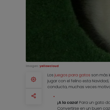
Imagen:
yellowcloud
Los
juegos para gatos
son más i
jugar con el felino esta Navidad
conducta, muchas veces motivad
¡A la caza!
Para un gato dom
Convertirse en un buen caza