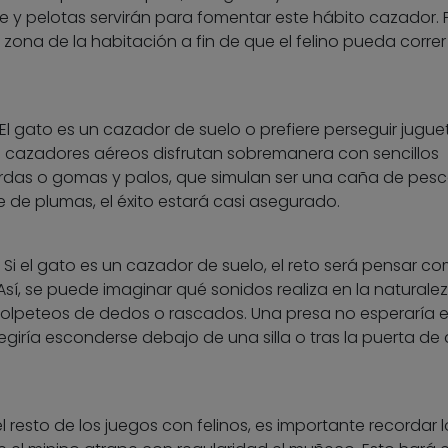
e y pelotas servirán para fomentar este hábito cazador. 
 zona de la habitación a fin de que el felino pueda correr
El gato es un cazador de suelo o prefiere perseguir jugue
n cazadores aéreos disfrutan sobremanera con sencillos
as o gomas y palos, que simulan ser una caña de pescar
e plumas, el éxito estará casi asegurado.
Si el gato es un cazador de suelo, el reto será pensar c
 Así, se puede imaginar qué sonidos realiza en la naturale
golpeteos de dedos o rascados. Una presa no esperaría 
legiría esconderse debajo de una silla o tras la puerta de
resto de los juegos con felinos, es importante recordar l