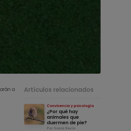
Artículos relacionados
darán a
Convivencia y psicología
¿Por qué hay
animales que
duermen de pie?
Por Sonia Recio