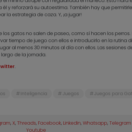
e el minino atrape con regularidad el muñeco. Esto hará e
 él y reforzará su autoestima. También hay que permitirl
 la estrategia de caza. Y, ¡a jugar!
 los gatos no salen de paseo, como sí hacen los perros. 
ar tiempo de juego con ellos e introducirlo en la rutina di
gar al menos 30 minutos al día con ellos. Las sesiones d
 largo de la jornada.
witter
.
tos
Inteligencia
Juegos
Juegos para Ga
gram
,
X
,
Threads
,
Facebook
,
Linkedin
,
Whatsapp
,
Telegram
Youtube