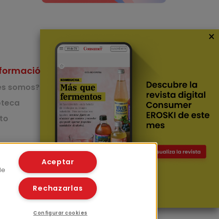
×
formación
Nuestras Apps
es somos?
App de recetas
teca
to
App del Camino de
Santiago
Lingüístico
mer
Aceptar
de
Rechazarlas
Configurar cookies