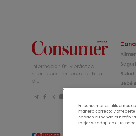
Cana
Alime
Segur
Información útil y práctica
Salud
sobre consumo para tu día a
día
Bebé e
Medio
Socie
En consumer.es utilizamos c
manera correcta y ofrecerte
Masco
cookies pulsando el botón “a
mejor se adaptan a tus nece