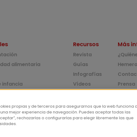
les
Recursos
Más in
ntación
Revista
¿Quién
idad alimentaria
Guías
Hemero
Infografías
Contac
 infancia
Vídeos
Prensa
 ambiente y solidaridad
Monográficos
Corpus 
Consu
dad y consumo
ookies propias y de terceros para asegurarnos que la web funciona 
 una mejor experiencia de navegación. Puedes aceptar todas las
tas
ceptar”, rechazarlas o configurarlas para elegir libremente las que
sidades.