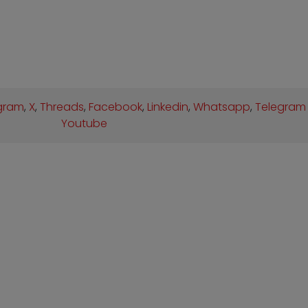
gram
,
X
,
Threads
,
Facebook
,
Linkedin
,
Whatsapp
,
Telegram
Youtube