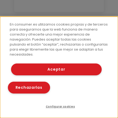
En consumer.es utilizamos cookies propias y de terceros
para asegurarnos que la web funciona de manera
Medio ambiente
correcta y ofrecerte una mejor experiencia de
Ahorrar agua: cómo gastar menos
navegación. Puedes aceptar todas las cookies
pulsando el botón “aceptar”, rechazarlas o configurarlas
en casa y aprovechar la lluvia
para elegir libremente las que mejor se adaptan a tus
Por Verónica Palomo
21 Jul 2022
necesidades.
Aceptar
Rechazarlas
Configurar cookies