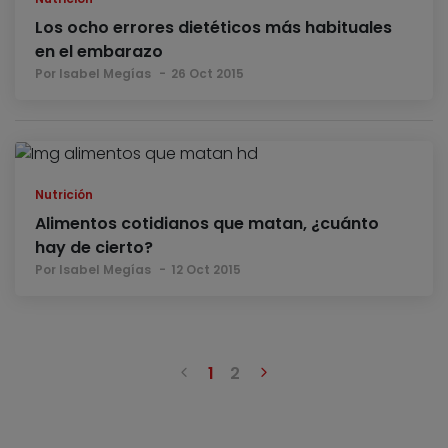
Los ocho errores dietéticos más habituales
en el embarazo
Por Isabel Megías
26 Oct 2015
Nutrición
Alimentos cotidianos que matan, ¿cuánto
hay de cierto?
Por Isabel Megías
12 Oct 2015
Anterior
Siguiente
1
2