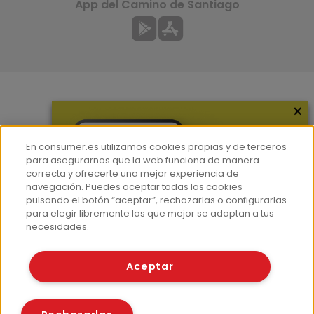
App del Camino de Santiago
×
Más información
¿Quiénes somos?
En consumer.es utilizamos cookies propias y de terceros
Hemeroteca
para asegurarnos que la web funciona de manera
correcta y ofrecerte una mejor experiencia de
Contacto
navegación. Puedes aceptar todas las cookies
pulsando el botón “aceptar”, rechazarlas o configurarlas
Prensa
para elegir libremente las que mejor se adaptan a tus
Corpus Lingüístico Consumer
necesidades.
© Fundación EROSKI
Aceptar
Aviso legal
Políticas de privacidad
Políticas de cookies