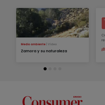
C
re
Medio ambiente
Vídeo
¡
Zamora y su naturaleza