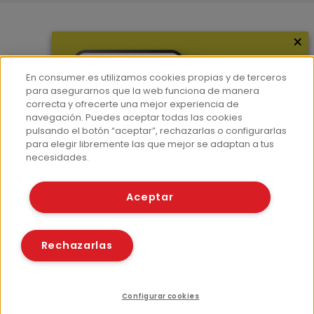
×
Más información
¿Quiénes somos?
En consumer.es utilizamos cookies propias y de terceros
Hemeroteca
para asegurarnos que la web funciona de manera
correcta y ofrecerte una mejor experiencia de
Contacto
navegación. Puedes aceptar todas las cookies
pulsando el botón “aceptar”, rechazarlas o configurarlas
Prensa
para elegir libremente las que mejor se adaptan a tus
Corpus Lingüístico Consumer
necesidades.
© Fundación EROSKI
Aceptar
Aviso legal
Políticas de privacidad
Políticas de cookies
Rechazarlas
Configurar cookies