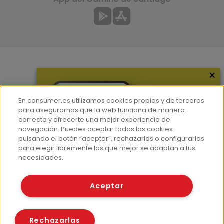
×
Más información
¿Quiénes somos?
En consumer.es utilizamos cookies propias y de terceros
Hemeroteca
para asegurarnos que la web funciona de manera
correcta y ofrecerte una mejor experiencia de
Contacto
navegación. Puedes aceptar todas las cookies
pulsando el botón “aceptar”, rechazarlas o configurarlas
Prensa
para elegir libremente las que mejor se adaptan a tus
Corpus Lingüístico Consumer
necesidades.
© Fundación EROSKI
Aceptar
Aviso legal
Políticas de privacidad
Políticas de cookies
Rechazarlas