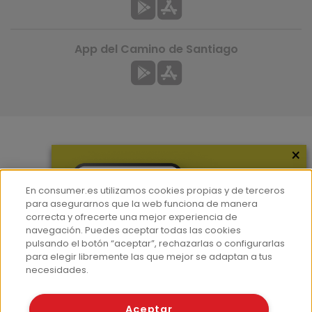
App del Camino de Santiago
×
Más información
¿Quiénes somos?
En consumer.es utilizamos cookies propias y de terceros
Hemeroteca
para asegurarnos que la web funciona de manera
correcta y ofrecerte una mejor experiencia de
Contacto
navegación. Puedes aceptar todas las cookies
pulsando el botón “aceptar”, rechazarlas o configurarlas
Prensa
para elegir libremente las que mejor se adaptan a tus
Corpus Lingüístico Consumer
necesidades.
© Fundación EROSKI
Aceptar