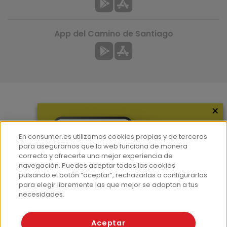
App del Camino de Santiago
×
Más información
¿Quiénes somos?
En consumer.es utilizamos cookies propias y de terceros
Hemeroteca
para asegurarnos que la web funciona de manera
correcta y ofrecerte una mejor experiencia de
Contacto
navegación. Puedes aceptar todas las cookies
pulsando el botón “aceptar”, rechazarlas o configurarlas
Prensa
para elegir libremente las que mejor se adaptan a tus
Corpus Lingüístico Consumer
necesidades.
© Fundación EROSKI
Aceptar