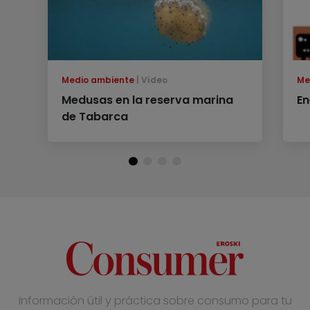
Medio ambiente
Vídeo
Me
Medusas en la reserva marina
En
de Tabarca
Información útil y práctica sobre consumo para tu