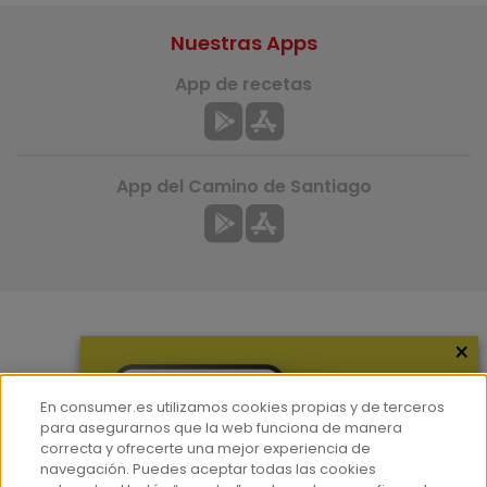
Nuestras Apps
App de recetas
App del Camino de Santiago
×
Más información
¿Quiénes somos?
En consumer.es utilizamos cookies propias y de terceros
Hemeroteca
para asegurarnos que la web funciona de manera
correcta y ofrecerte una mejor experiencia de
Contacto
navegación. Puedes aceptar todas las cookies