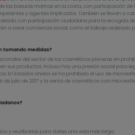
 de las basuras marinas en la costa, con participación de 
ompetentes y agentes implicados. También se llevan a ca
riado con participación ciudadana para la recogida d
en a crear conciencia social, como el trabajo realizado 
án tomando medidas?
ionales del sector de los cosméticos pioneras en prohibi
en sus productos. Incluso hay una presión social para leg
pa. En Estados Unidos se ha prohibido el uso de microesf
r de julio de 2017 y la venta de cosméticos con microesfe
dadanos?
co y reutilizarlas para darles una vida más larga.