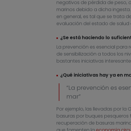
negativos de pérdida de peso, c
marinos debido a dicha ingesta. 
en general, es tal que se trata 
evaluación del estado de salud 
¿Se está haciendo lo suficie
La prevención es esencial para r
de sensibilización a todos los 
bastantes iniciativas interesant
¿Qué iniciativas hay ya en m
“La prevención es esen
mar”
Por ejemplo, las llevadas por la
basuras por buques pesqueros fom
recuperación de basuras marinas
que fomenten la
economía circu