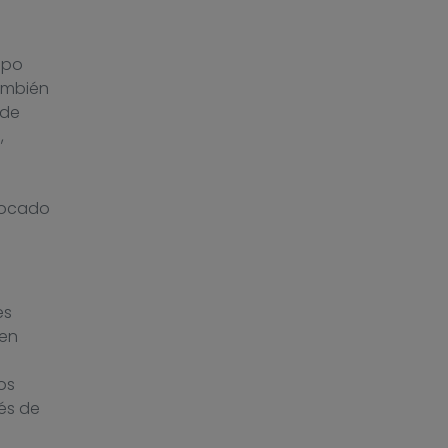
mpo
ambién
 de
,
vocado
es
yen
os
és de