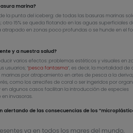
basura marina?
e la punta del iceberg: de todas las basuras marinas sol
s; otro 15% se queda flotando en las aguas superficiales d
a atrapado en zonas poco profundas o se hunde en el f
nte y a nuestra salud?
ucir varios efectos: problemas estéticos y visuales en z
us usuarios; “
pesca fantasma
“, es decir, la mortalidad de 
s marinas por atrapamiento en artes de pesca a la deriva
és, como los arrecifes de coral o ser ingeridos por orga
 en algunos casos facilitan la introducción de especies
 en invasoras.
n alertando de las consecuencias de los “microplástic
presentes ya en todos los mares del mundo,