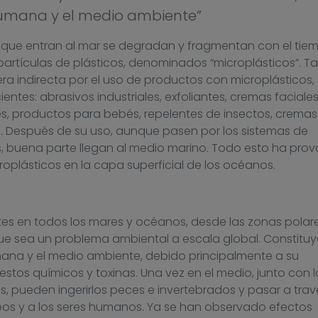
umana y el medio ambiente”
 que entran al mar se degradan y fragmentan con el tie
artículas de plásticos, denominados “microplásticos”. T
ra indirecta por el uso de productos con microplásticos,
ntes: abrasivos industriales, exfoliantes, cremas faciales
s, productos para bebés, repelentes de insectos, cremas
c. Después de su uso, aunque pasen por los sistemas de
s, buena parte llegan al medio marino. Todo esto ha pro
oplásticos en la capa superficial de los océanos.
tes en todos los mares y océanos, desde las zonas polar
ue sea un problema ambiental a escala global. Constitu
na y el medio ambiente, debido principalmente a su
os químicos y toxinas. Una vez en el medio, junto con l
 pueden ingerirlos peces e invertebrados y pasar a trav
eos y a los seres humanos. Ya se han observado efectos