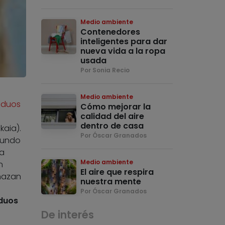
Medio ambiente
Contenedores
inteligentes para dar
nueva vida a la ropa
usada
Por Sonia Recio
Medio ambiente
iduos
Cómo mejorar la
calidad del aire
dentro de casa
kaia).
Por Óscar Granados
 mundo
da
Medio ambiente
n
El aire que respira
nazan
nuestra mente
Por Óscar Granados
iduos
De interés