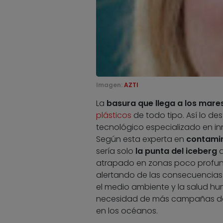
Imagen:
AZTI
La
basura que llega a los mar
plásticos
de todo tipo. Así lo d
tecnológico especializado en inn
Según esta experta en
contami
sería solo
la punta del iceberg
d
atrapado en zonas poco profund
alertando de las consecuencias
el medio ambiente y la salud hu
necesidad de más campañas 
en los océanos.