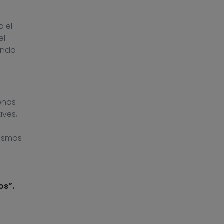
o el
el
ondo
onas
aves,
;
nismos
os”.