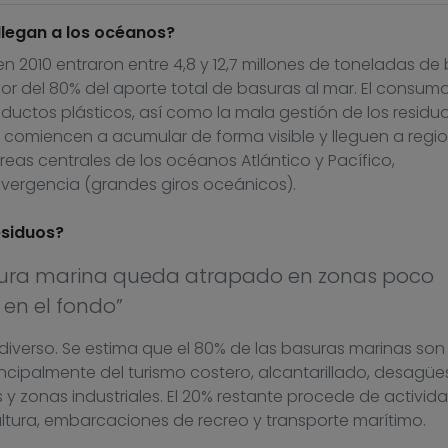
llegan a los océanos?
en 2010 entraron entre 4,8 y 12,7 millones de toneladas de
or del 80% del aporte total de basuras al mar. El consum
roductos plásticos, así como la mala gestión de los residu
comiencen a acumular de forma visible y lleguen a regi
eas centrales de los océanos Atlántico y Pacífico,
ergencia (grandes giros oceánicos).
esiduos?
asura marina queda atrapado en zonas poco
en el fondo”
 diverso. Se estima que el 80% de las basuras marinas son
rincipalmente del turismo costero, alcantarillado, desagüe
les y zonas industriales. El 20% restante procede de activid
tura, embarcaciones de recreo y transporte marítimo.