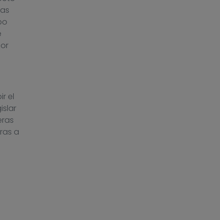
las
bo
e
por
r el
islar
eras
ras a