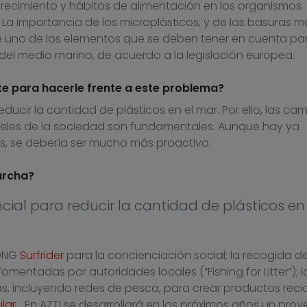
recimiento y hábitos de alimentación en los organismos
La importancia de los microplásticos, y de las basuras m
de uno de los elementos que se deben tener en cuenta par
del medio marino, de acuerdo a la legislación europea.
nte para hacerle frente a este problema?
educir la cantidad de plásticos en el mar. Por ello, las c
niveles de la sociedad son fundamentales. Aunque hay ya
es, se debería ser mucho más proactivo.
archa?
cial para reducir la cantidad de plásticos en 
 ONG
Surfrider
para la concienciación social; la recogida d
entadas por autoridades locales (“Fishing for Litter”); l
, incluyendo redes de pesca, para crear productos reci
lar
… En AZTI se desarrollará en los próximos años un proy