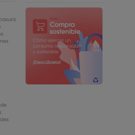
 basura
o
os
ones
 de
s
ades