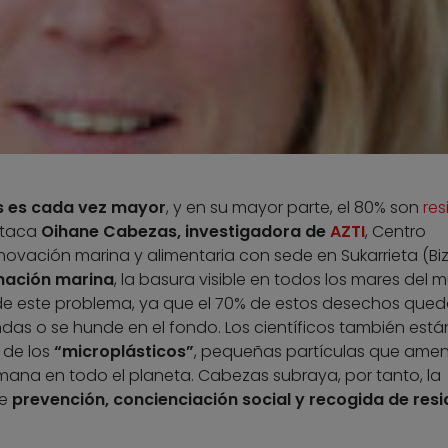
es es cada vez mayor
, y en su mayor parte, el 80% son
res
estaca
Oihane Cabezas, investigadora de
AZTI
, Centro
ovación marina y alimentaria con sede en Sukarrieta (Biz
nación marina
, la basura visible en todos los mares del
e este problema, ya que el 70% de estos desechos que
as o se hunde en el fondo. Los científicos también está
 de los
“microplásticos”
, pequeñas partículas que ame
mana en todo el planeta. Cabezas subraya, por tanto, la
de
prevención, concienciación social y recogida de res