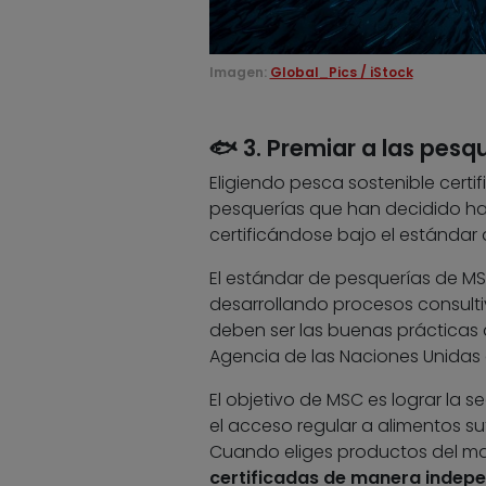
Imagen:
Global_Pics / iStock
🐟 3. Premiar a las pesq
Eligiendo pesca sostenible certi
pesquerías que han decidido hac
certificándose bajo el estánda
El estándar de pesquerías de M
desarrollando procesos consulti
deben ser las buenas prácticas 
Agencia de las Naciones Unidas q
El objetivo de MSC es lograr la 
el acceso regular a alimentos su
Cuando eliges productos del mar
certificadas de manera indepe