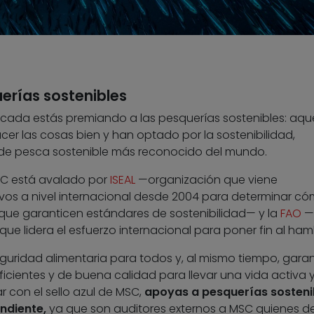
uerías sostenibles
ficada estás premiando a las pesquerías sostenibles: aque
er las cosas bien y han optado por la sostenibilidad,
r de pesca sostenible más reconocido del mundo.
SC está avalado por
ISEAL
—organización que viene
vos a nivel internacional desde 2004 para determinar c
que garanticen estándares de sostenibilidad— y la
FAO
—
ue lidera el esfuerzo internacional para poner fin al ha
seguridad alimentaria para todos y, al mismo tiempo, garan
ficientes y de buena calidad para llevar una vida activa 
 con el sello azul de MSC,
apoyas a pesquerías sosteni
ndiente,
ya que son auditores externos a MSC quienes d