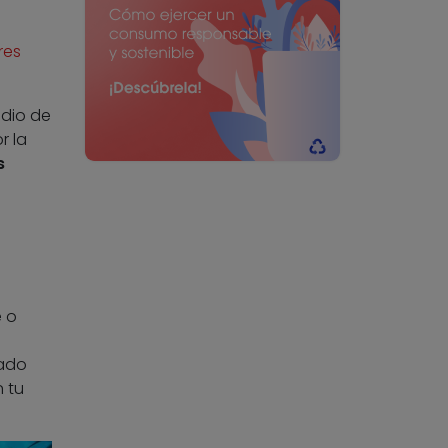
res
edio de
r la
s
e o
cado
n tu