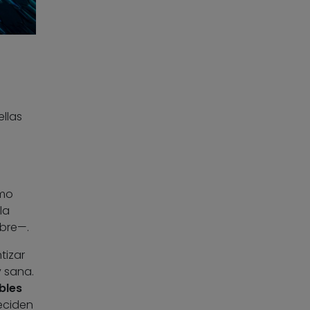
llas
ómo
la
mbre—.
tizar
y sana.
bles
eciden