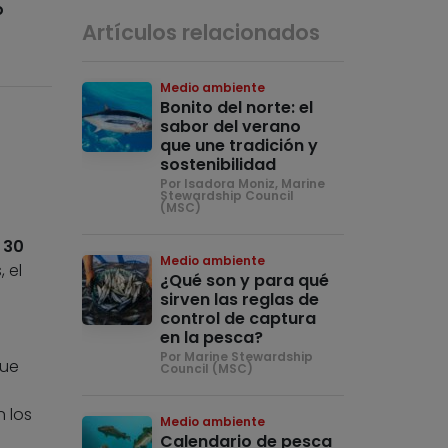
o
Artículos relacionados
Medio ambiente
Bonito del norte: el
sabor del verano
que une tradición y
sostenibilidad
Por Isadora Moniz, Marine
Stewardship Council
(MSC)
e
30
Medio ambiente
 el
¿Qué son y para qué
sirven las reglas de
control de captura
en la pesca?
Por Marine Stewardship
que
Council (MSC)
 los
Medio ambiente
Calendario de pesca