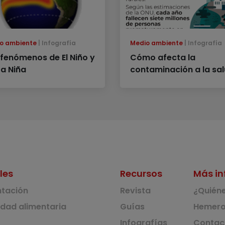
o ambiente
Infografía
Medio ambiente
Infografía
 fenómenos de El Niño y
Cómo afecta la
La Niña
contaminación a la sa
les
Recursos
Más in
ntación
Revista
¿Quién
idad alimentaria
Guías
Hemero
Infografías
Contac