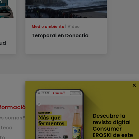
Medio ambiente
Vídeo
Temporal en Donostia
lud
×
formación
Nuestras Apps
es somos?
App de recetas
teca
to