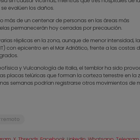
ia sin causar víctimas, mientras que tres hospitales de l
se evalúen los daños.
go más de un centenar de personas en las áreas más
las permanecerán hoy cerradas por precaución.
varias réplicas en la zona, aunque de menor intensidad, la
T) con epicentro en el Mar Adriático, frente a las costas 
 grados.
eofísica y Vulcanología de Italia, el temblor ha sido prov
s placas telúricas que forman la corteza terrestre en la
gunas semanas podrían registrarse otros movimientos de 
rremoto
gram
,
X
,
Threads
,
Facebook
,
Linkedin
,
Whatsapp
,
Telegram