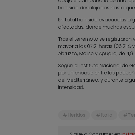
abajo el campanario de una igles
han sido desalojados hasta que 
En total han sido evacuadas al
afectadas, donde muchas escue
Tras el terremoto se registraron 
mayor a las 07:21 horas (06:21 GM
Abruzzo, Molise y Apuglia, de 4,8
Según el Instituto Nacional de G
por un choque entre las pequeña
del Mediterráneo, y durante al
intensidad.
Heridos
Italia
Te
Sigue a Consumer en
Insta