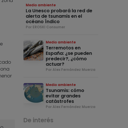
a zona
Medio ambiente
La Unesco probará la red de
alerta de tsunamis en el
océano Índico
Por EROSKI Consumer
Medio ambiente
de
Terremotos en
España: ¿se pueden
predecir?, ¿cómo
ocado
actuar?
 zona
Por Alex Fernández Muerza
menor
Medio ambiente
Tsunamis: cómo
evitar grandes
catástrofes
Por Alex Fernández Muerza
De interés
o