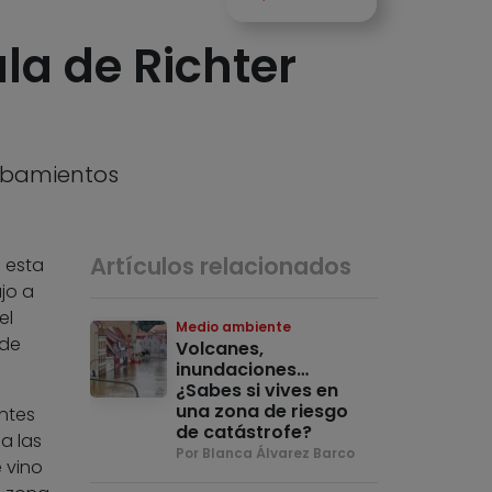
la de Richter
umbamientos
Artículos relacionados
 esta
jo a
el
Medio ambiente
 de
Volcanes,
inundaciones…
¿Sabes si vives en
una zona de riesgo
ntes
de catástrofe?
a las
Por Blanca Álvarez Barco
 vino