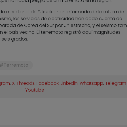
 que no había peligro de un maremoto en la región.
ado meridional de Fukuoka han informado de la rotura de
ismo, los servicios de electricidad han dado cuenta de
eparada de Corea del Sur por un estrecho, y el seísmo ta
en el país vecino. El terremoto registró aquí magnitudes
 seis grados.
Terremoto
gram
,
X
,
Threads
,
Facebook
,
Linkedin
,
Whatsapp
,
Telegram
Youtube