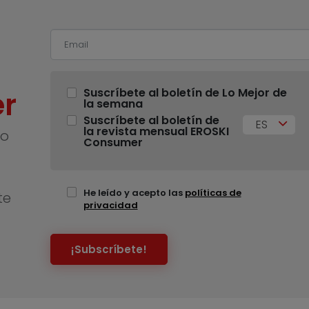
r
Suscríbete al boletín de Lo Mejor de
la semana
Suscríbete al boletín de
ES
la revista mensual EROSKI
no
Consumer
He leído y acepto las
políticas de
te
privacidad
¡Subscríbete!