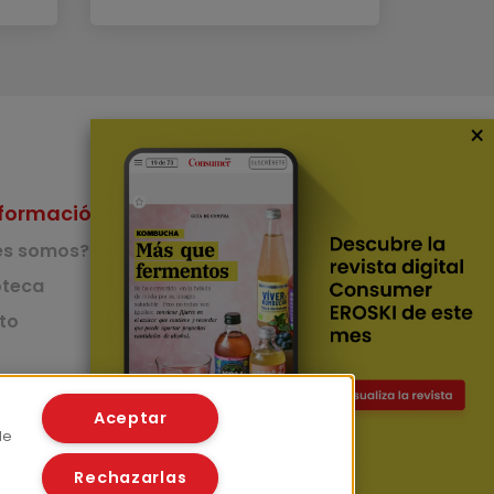
×
formación
Nuestras Apps
es somos?
App de recetas
teca
to
App del Camino de
Santiago
Lingüístico
mer
Aceptar
de
Rechazarlas