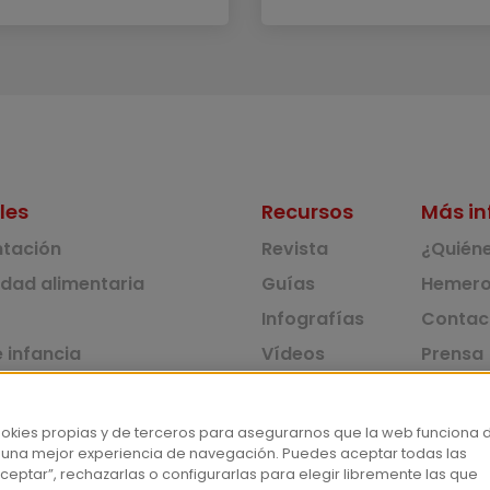
les
Recursos
Más in
ntación
Revista
¿Quién
idad alimentaria
Guías
Hemero
Infografías
Contac
 infancia
Vídeos
Prensa
 ambiente y solidaridad
Monográficos
Corpus 
Consu
dad y consumo
ookies propias y de terceros para asegurarnos que la web funciona 
 una mejor experiencia de navegación. Puedes aceptar todas las
tas
ceptar”, rechazarlas o configurarlas para elegir libremente las que