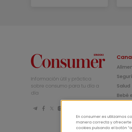
Cana
Alime
Segur
Información útil y práctica
Salud
sobre consumo para tu día a
día
Bebé e
Medio
Socie
En consumer.es utilizamos c
manera correcta y ofrecerte
Masco
cookies pulsando el botón “a