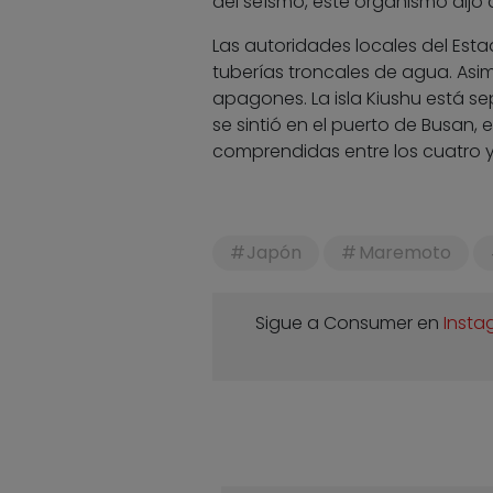
del seísmo, este organismo dijo
Las autoridades locales del Est
tuberías troncales de agua. Asim
apagones. La isla Kiushu está s
se sintió en el puerto de Busan, 
comprendidas entre los cuatro y
Japón
Maremoto
Sigue a Consumer en
Insta