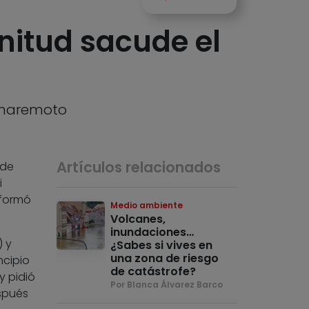
nitud sacude el
n maremoto
Artículos relacionados
 de
i
nformó
Medio ambiente
Volcanes,
inundaciones…
) y
¿Sabes si vives en
una zona de riesgo
ncipio
de catástrofe?
y pidió
Por Blanca Álvarez Barco
espués