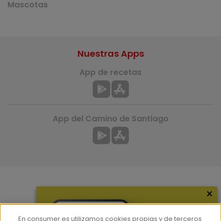
Mascotas
Nuestras Apps
App de recetas
App del Camino de Santiago
×
Más información
¿Quiénes somos?
En consumer.es utilizamos cookies propias y de terceros