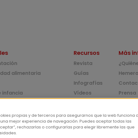
les
Recursos
Más in
ntación
Revista
¿Quién
idad alimentaria
Guías
Hemero
Infografías
Contac
 infancia
Vídeos
Prensa
 ambiente y solidaridad
Monográficos
Corpus 
Consu
dad y consumo
ookies propias y de terceros para asegurarnos que la web funciona 
 una mejor experiencia de navegación. Puedes aceptar todas las
tas
ceptar”, rechazarlas o configurarlas para elegir libremente las que
sidades.