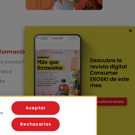
×
formación
Nuestras Apps
es somos?
App de recetas
teca
to
App del Camino de
Santiago
Lingüístico
mer
Aceptar
de
Rechazarlas