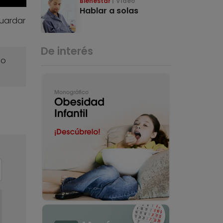
Bienestar
Vídeo
Hablar a solas
guardar
De interés
o