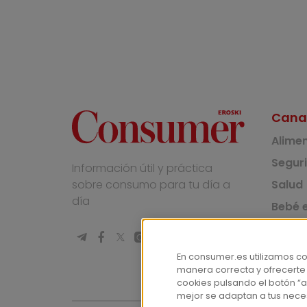
Cana
Alime
Segur
Información útil y práctica
Salud
sobre consumo para tu día a
día
Bebé e
Medio
Socie
En consumer.es utilizamos c
manera correcta y ofrecerte
Masco
cookies pulsando el botón “a
mejor se adaptan a tus nece