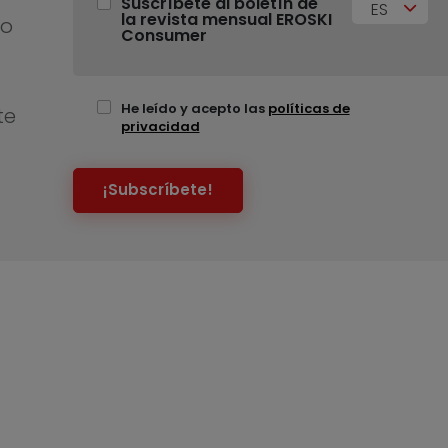
Suscríbete al boletín de
ES
la revista mensual EROSKI
no
Consumer
He leído y acepto las
políticas de
te
privacidad
¡Subscríbete!