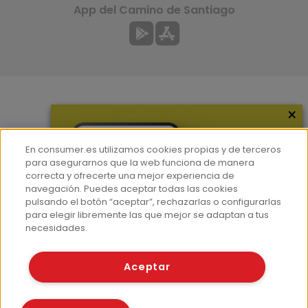
App del Camino de Santiago
×
Más información
¿Quiénes somos?
En consumer.es utilizamos cookies propias y de terceros
Hemeroteca
para asegurarnos que la web funciona de manera
correcta y ofrecerte una mejor experiencia de
Contacto
navegación. Puedes aceptar todas las cookies
pulsando el botón “aceptar”, rechazarlas o configurarlas
Prensa
para elegir libremente las que mejor se adaptan a tus
Corpus Lingüístico Consumer
necesidades.
© Fundación EROSKI
Aceptar
Aviso legal
Políticas de privacidad
Políticas de cookies