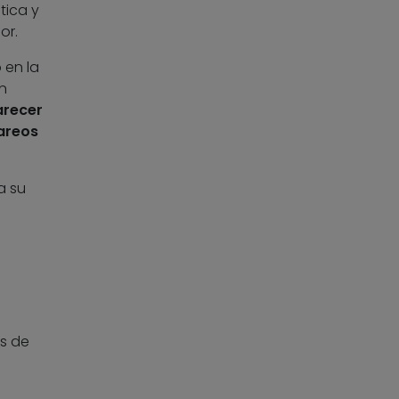
tica y
or.
 en la
n
recer
areos
a su
s de