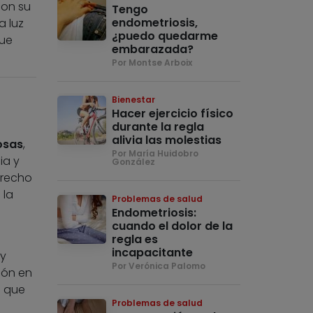
con su
Tengo
endometriosis,
a luz
¿puedo quedarme
que
embarazada?
Por Montse Arboix
Bienestar
Hacer ejercicio físico
durante la regla
alivia las molestias
osas
,
Por María Huidobro
ia y
González
erecho
 la
Problemas de salud
Endometriosis:
cuando el dolor de la
regla es
incapacitante
y
Por Verónica Palomo
ción en
a que
Problemas de salud