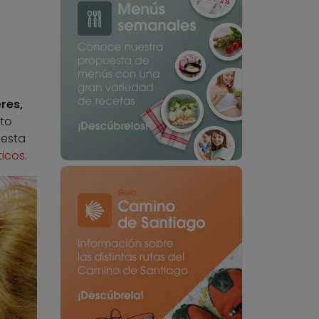
res,
lto
 esta
ticos
.