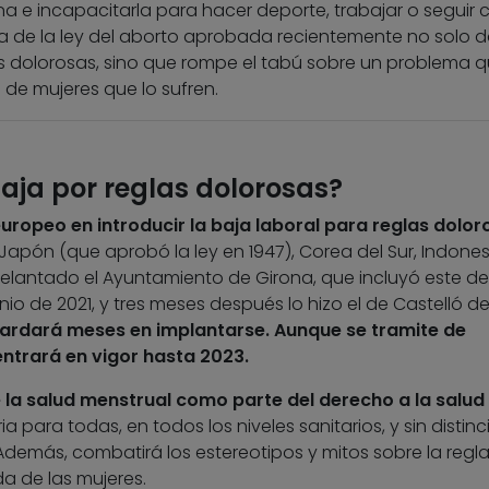
a e incapacitarla para hacer deporte, trabajar o seguir 
ma de la ley del aborto aprobada recientemente no solo d
las dolorosas, sino que rompe el tabú sobre un problema 
 de mujeres que lo sufren.
baja por reglas dolorosas?
europeo en introducir la baja laboral para reglas dolor
apón (que aprobó la ley en 1947), Corea del Sur, Indones
adelantado el Ayuntamiento de Girona, que incluyó este d
io de 2021, y tres meses después lo hizo el de Castelló de
tardará meses en implantarse. Aunque se tramite de
entrará en vigor hasta 2023.
la salud menstrual como parte del derecho a la salud
a para todas, en todos los niveles sanitarios, y sin distin
 Además, combatirá los estereotipos y mitos sobre la regl
ida de las mujeres.