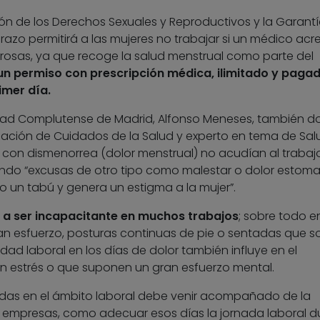
ón de los Derechos Sexuales y Reproductivos y la Garantí
razo permitirá a las mujeres no trabajar si un médico acr
rosas, ya que recoge la salud menstrual como parte del
 un permiso con prescripción médica, ilimitado y paga
imer día.
idad Complutense de Madrid, Alfonso Meneses, también d
igación de Cuidados de la Salud y experto en tema de Sal
 con dismenorrea (dolor menstrual) no acudían al trabajo
ndo “excusas de otro tipo como malestar o dolor estoma
o un tabú y genera un estigma a la mujer”.
r a ser incapacitante en muchos trabajos
; sobre todo e
an esfuerzo, posturas continuas de pie o sentadas que s
ad laboral en los días de dolor también influye en el
n estrés o que suponen un gran esfuerzo mental.
idas en el ámbito laboral debe venir acompañado de la
s empresas, como adecuar esos días la jornada laboral d