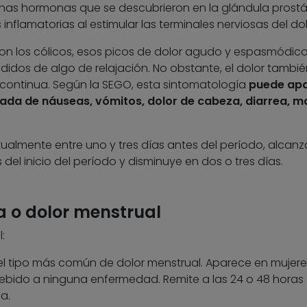
unas hormonas que se descubrieron en la glándula prostá
inflamatorias al estimular las terminales nerviosas del dol
son los cólicos, esos picos de dolor agudo y espasmódico
didos de algo de relajación. No obstante, el dolor tambié
ontinua. Según la SEGO, esta sintomatología
puede apa
da de náuseas, vómitos, dolor de cabeza, diarrea, m
ualmente entre uno y tres días antes del período, alcanz
l inicio del período y disminuye en dos o tres días.
a o dolor menstrual
:
el tipo más común de dolor menstrual. Aparece en mujere
 debido a ninguna enfermedad. Remite a las 24 o 48 horas
a.