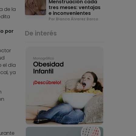
Menstruación cada
tres meses: ventajas
a de la
e inconvenientes
edita
Por Blanca Álvarez Barco
do por
De interés
octor
ud
 el día
cal, ya
n
on
urante