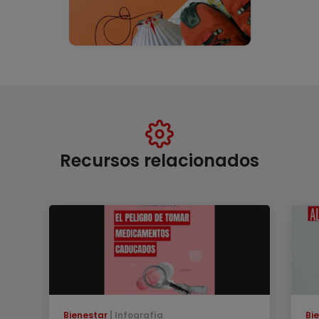
Recursos relacionados
Bienestar
Infografía
Bi