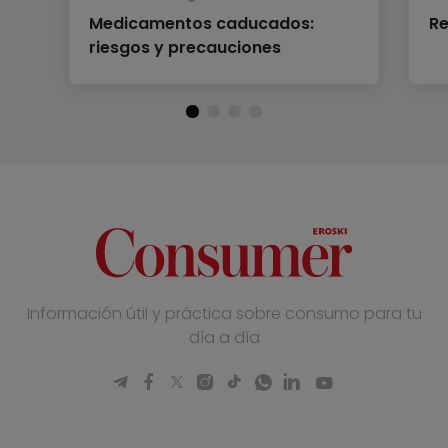
Medicamentos caducados:
Re
riesgos y precauciones
Información útil y práctica sobre consumo para tu
día a día