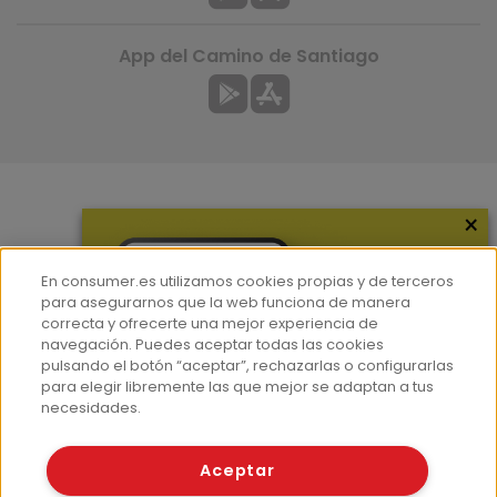
App del Camino de Santiago
×
Más información
¿Quiénes somos?
En consumer.es utilizamos cookies propias y de terceros
Hemeroteca
para asegurarnos que la web funciona de manera
correcta y ofrecerte una mejor experiencia de
Contacto
navegación. Puedes aceptar todas las cookies
pulsando el botón “aceptar”, rechazarlas o configurarlas
Prensa
para elegir libremente las que mejor se adaptan a tus
Corpus Lingüístico Consumer
necesidades.
© Fundación EROSKI
Aceptar
Aviso legal
Políticas de privacidad