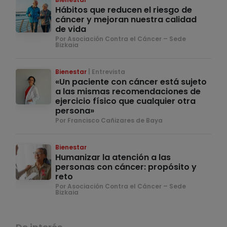
Hábitos que reducen el riesgo de
cáncer y mejoran nuestra calidad
de vida
Por Asociación Contra el Cáncer – Sede
Bizkaia
Bienestar
Entrevista
«Un paciente con cáncer está sujeto
a las mismas recomendaciones de
ejercicio físico que cualquier otra
persona»
Por Francisco Cañizares de Baya
Bienestar
Humanizar la atención a las
personas con cáncer: propósito y
reto
Por Asociación Contra el Cáncer – Sede
Bizkaia