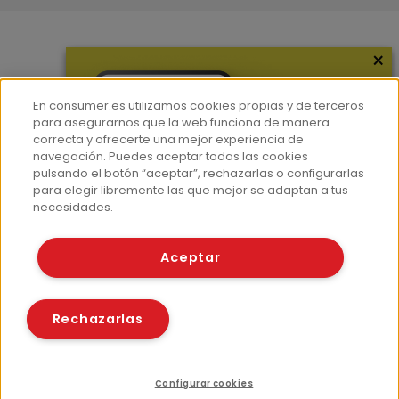
×
Más información
¿Quiénes somos?
En consumer.es utilizamos cookies propias y de terceros
Hemeroteca
para asegurarnos que la web funciona de manera
correcta y ofrecerte una mejor experiencia de
Contacto
navegación. Puedes aceptar todas las cookies
pulsando el botón “aceptar”, rechazarlas o configurarlas
Prensa
para elegir libremente las que mejor se adaptan a tus
Corpus Lingüístico Consumer
necesidades.
© Fundación EROSKI
Aceptar
Aviso legal
Políticas de privacidad
Políticas de cookies
Rechazarlas
Configurar cookies