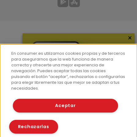
×
Más información
¿Quiénes somos?
En consumer.es utilizamos cookies propias y de terceros
Hemeroteca
para asegurarnos que la web funciona de manera
correcta y ofrecerte una mejor experiencia de
Contacto
navegación. Puedes aceptar todas las cookies
pulsando el botón “aceptar”, rechazarlas o configurarlas
Prensa
para elegir libremente las que mejor se adaptan a tus
Corpus Lingüístico Consumer
necesidades.
© Fundación EROSKI
Aceptar
Aviso legal
Políticas de privacidad
Políticas de cookies
Rechazarlas