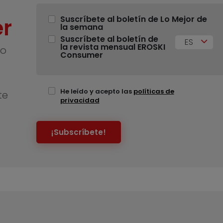
r
Suscríbete al boletín de Lo Mejor de
la semana
Suscríbete al boletín de
ES
la revista mensual EROSKI
no
Consumer
He leído y acepto las
políticas de
te
privacidad
¡Subscríbete!