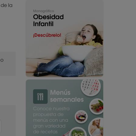
 de la
o