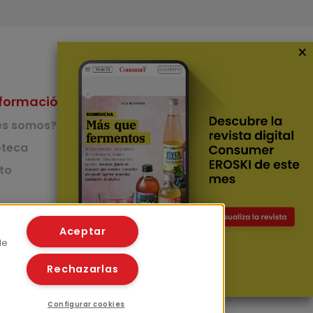
×
formación
Nuestras Apps
es somos?
App de recetas
teca
to
App del Camino de
Santiago
Lingüístico
mer
Aceptar
de
Rechazarlas
Configurar cookies