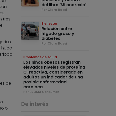
eres
del libro ‘Mi anorexia’
 con
Por Clara Bassi
tes
n tres
Bienestar
de
Relación entre
hígado graso y
diabetes
gorías
Por Clara Bassi
o hubo
eríodo
Problemas de salud
Los niños obesos registran
elevados niveles de proteína
C-reactiva, considerada en
adultos un indicador de una
posible enfermedad
tes de
cardiaca
e
Por EROSKI Consumer
os
De interés
no o