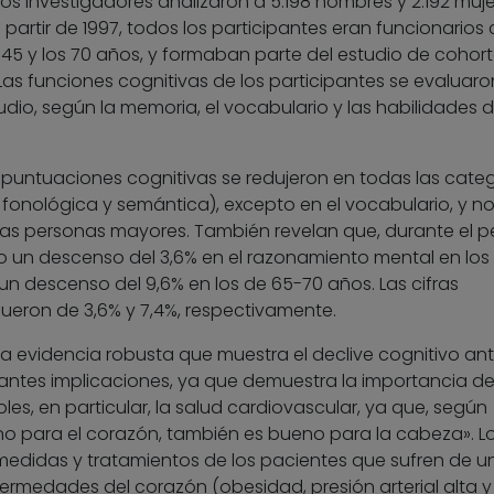
os investigadores analizaron a 5.198 hombres y 2.192 muj
partir de 1997, todos los participantes eran funcionarios
5 y los 70 años, y formaban parte del estudio de cohor
. Las funciones cognitivas de los participantes se evaluaro
dio, según la memoria, el vocabulario y las habilidades 
 puntuaciones cognitivas se redujeron en todas las cate
 fonológica y semántica), excepto en el vocabulario, y n
las personas mayores. También revelan que, durante el p
jo un descenso del 3,6% en el razonamiento mental en los
n descenso del 9,6% en los de 65-70 años. Las cifras
ueron de 3,6% y 7,4%, respectivamente.
la evidencia robusta que muestra el declive cognitivo an
antes implicaciones, ya que demuestra la importancia d
les, en particular, la salud cardiovascular, ya que, según
no para el corazón, también es bueno para la cabeza». L
edidas y tratamientos de los pacientes que sufren de u
ermedades del corazón (obesidad, presión arterial alta y