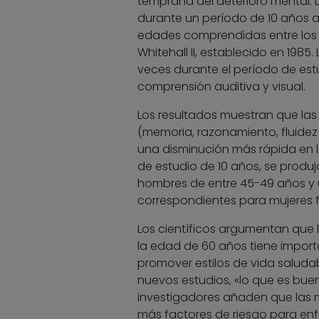
temprana del deterioro mental. L
durante un período de 10 años a 
edades comprendidas entre los 4
Whitehall II, establecido en 1985
veces durante el período de estu
comprensión auditiva y visual.
Los resultados muestran que las
(memoria, razonamiento, fluidez
una disminución más rápida en 
de estudio de 10 años, se produ
hombres de entre 45-49 años y u
correspondientes para mujeres f
Los científicos argumentan que 
la edad de 60 años tiene import
promover estilos de vida saludab
nuevos estudios, «lo que es bue
investigadores añaden que las m
más factores de riesgo para enf