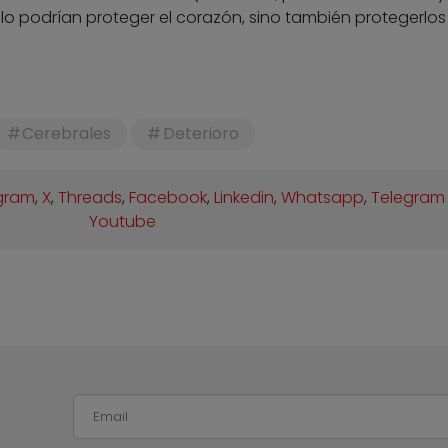
solo podrían proteger el corazón, sino también protegerlos
Cerebrales
Deterioro
gram
,
X
,
Threads
,
Facebook
,
Linkedin
,
Whatsapp
,
Telegram
Youtube