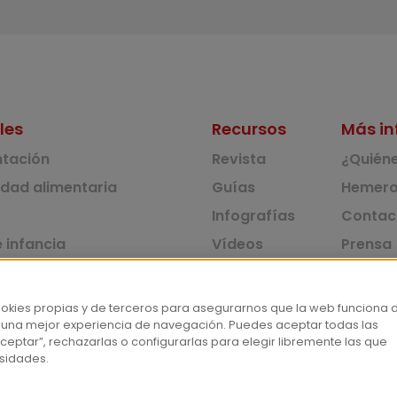
les
Recursos
Más in
ntación
Revista
¿Quién
idad alimentaria
Guías
Hemero
Infografías
Contac
 infancia
Vídeos
Prensa
 ambiente y solidaridad
Monográficos
Corpus 
Consu
dad y consumo
ookies propias y de terceros para asegurarnos que la web funciona 
 una mejor experiencia de navegación. Puedes aceptar todas las
tas
ceptar”, rechazarlas o configurarlas para elegir libremente las que
sidades.