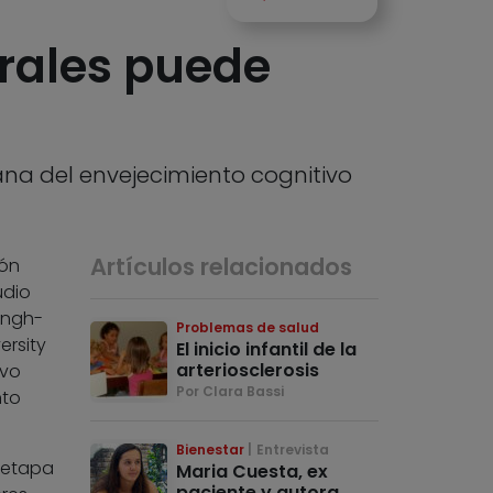
brales puede
na del envejecimiento cognitivo
Artículos relacionados
ión
udio
Singh-
Problemas de salud
ersity
El inicio infantil de la
arteriosclerosis
ivo
Por Clara Bassi
nto
Bienestar
Entrevista
 etapa
Maria Cuesta, ex
paciente y autora