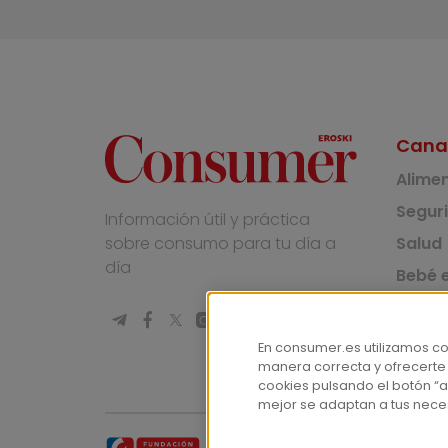
Cana
Alime
Segur
Información útil y práctica
Salud
sobre consumo para tu día a
día
Bebé e
Medio
Socie
En consumer.es utilizamos c
manera correcta y ofrecerte
Masco
cookies pulsando el botón “a
mejor se adaptan a tus nece