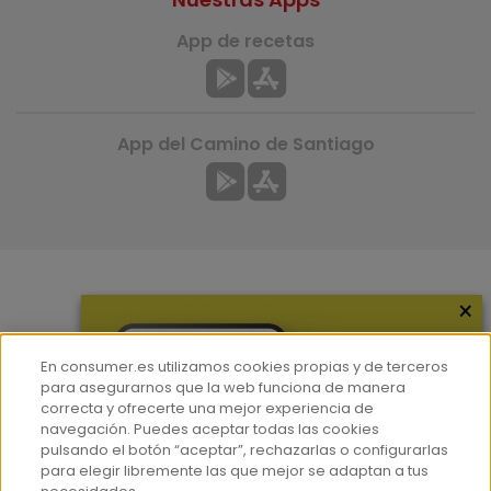
App de recetas
App del Camino de Santiago
×
Más información
¿Quiénes somos?
En consumer.es utilizamos cookies propias y de terceros
Hemeroteca
para asegurarnos que la web funciona de manera
correcta y ofrecerte una mejor experiencia de
Contacto
navegación. Puedes aceptar todas las cookies
pulsando el botón “aceptar”, rechazarlas o configurarlas
Prensa
para elegir libremente las que mejor se adaptan a tus