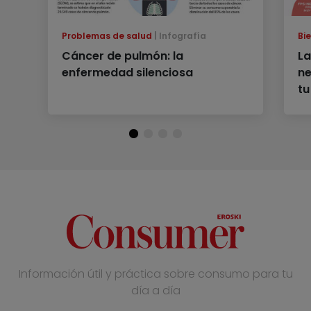
Problemas de salud
Infografía
Bi
Cáncer de pulmón: la
La
enfermedad silenciosa
ne
tu
Información útil y práctica sobre consumo para tu
día a día