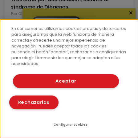
síndrome de Diógenes
×
Por Clara Bassi
4 Nov 2013
En consumer.es utilizamos cookies propias y de terceros
para asegurarnos que la web funciona de manera
correcta y ofrecerte una mejor experiencia de
navegación. Puedes aceptar todas las cookies
Bienestar
Entrevista
pulsando el botón “aceptar”, rechazarlas o configurarlas
para elegir libremente las que mejor se adaptan a tus
Jaime Gállego, coordinador del Grupo de
necesidades.
Estudio de Enfermedades Cerebrovasculares
de la Sociedad Española de Neurología (SEN)
Aceptar
Por Clara Bassi
29 Oct 2013
Rechazarlas
Bienestar
Configurar cookies
Cigarrillos electrónicos, ¿tan inocuos como
parecen?