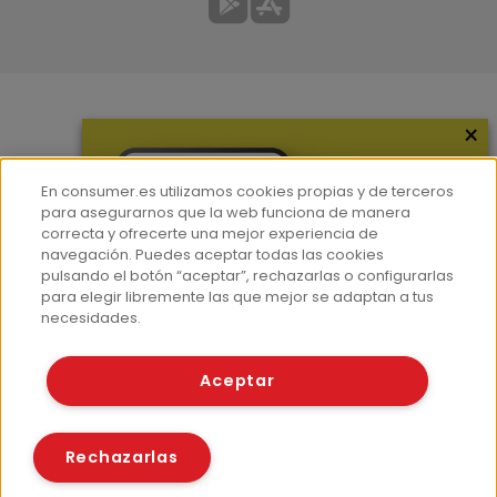
×
Más información
¿Quiénes somos?
En consumer.es utilizamos cookies propias y de terceros
Hemeroteca
para asegurarnos que la web funciona de manera
correcta y ofrecerte una mejor experiencia de
Contacto
navegación. Puedes aceptar todas las cookies
pulsando el botón “aceptar”, rechazarlas o configurarlas
Prensa
para elegir libremente las que mejor se adaptan a tus
Corpus Lingüístico Consumer
necesidades.
© Fundación EROSKI
Aceptar
Aviso legal
Políticas de privacidad
Políticas de cookies
Rechazarlas