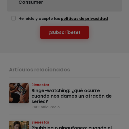
Consumer
He leído y acepto las
políticas de privacidad
¡Subscríbete!
Artículos relacionados
Bienestar
Binge-watching: ¿qué ocurre
cuando nos damos un atracón de
series?
Por Sonia Recio
Bienestar
Phubbing o ningufoneo: cuando el