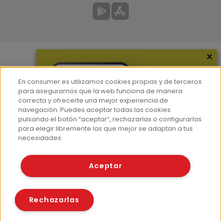
×
Más información
En consumer.es utilizamos cookies propias y de terceros
¿Quiénes somos?
para asegurarnos que la web funciona de manera
correcta y ofrecerte una mejor experiencia de
Hemeroteca
navegación. Puedes aceptar todas las cookies
Contacto
pulsando el botón “aceptar”, rechazarlas o configurarlas
para elegir libremente las que mejor se adaptan a tus
Prensa
necesidades.
Corpus Lingüístico Consumer
Aceptar
© Fundación EROSKI
Aviso legal
Políticas de privacidad
Rechazarlas
Políticas de cookies