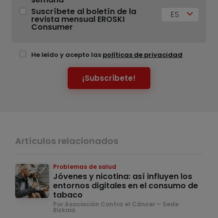
Suscríbete al boletín de la
ES
revista mensual EROSKI
Consumer
He leído y acepto las
políticas de privacidad
¡Subscríbete!
Artículos relacionados
Problemas de salud
Jóvenes y nicotina: así influyen los
entornos digitales en el consumo de
tabaco
Por Asociación Contra el Cáncer – Sede
Bizkaia