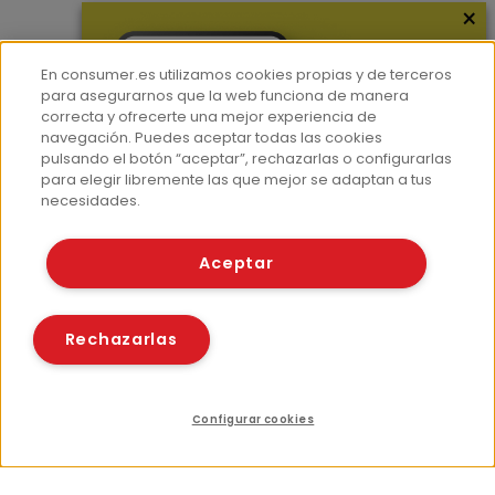
×
Más información
En consumer.es utilizamos cookies propias y de terceros
¿Quiénes somos?
para asegurarnos que la web funciona de manera
correcta y ofrecerte una mejor experiencia de
Hemeroteca
navegación. Puedes aceptar todas las cookies
Contacto
pulsando el botón “aceptar”, rechazarlas o configurarlas
para elegir libremente las que mejor se adaptan a tus
Prensa
necesidades.
Corpus Lingüístico Consumer
Aceptar
© Fundación EROSKI
Aviso legal
Políticas de privacidad
Rechazarlas
Políticas de cookies
Configurar cookies
Índice
Recursos relacionados
Compartir