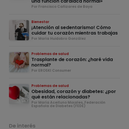
una función cardiaca normal»
Por Francisco Cañizares de Baya
Bienestar
¡Atención al sedentarismo! Cómo
cuidar tu corazón mientras trabajas
Por María Huidobro González
Problemas de salud
Trasplante de corazón: ¿haré vida
normal?
Por EROSKI Consumer
Problemas de salud
Obesidad, corazón y diabetes: ¿por
qué están relacionadas?
Por María Aceituno Morales, Federación
Española de Diabetes (FEDE)
De interés