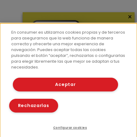
×
Más información
¿Quiénes somos?
En consumer.es utilizamos cookies propias y de terceros
Hemeroteca
para asegurarnos que la web funciona de manera
correcta y ofrecerte una mejor experiencia de
Contacto
navegación. Puedes aceptar todas las cookies
pulsando el botón “aceptar”, rechazarlas o configurarlas
Prensa
para elegir libremente las que mejor se adaptan a tus
Corpus Lingüístico Consumer
necesidades.
© Fundación EROSKI
Aceptar
Aviso legal
Políticas de privacidad
Políticas de cookies
Rechazarlas
Configurar cookies
Recursos relacionados
Compartir