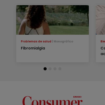
Problemas de salud
Monográfico
Bi
Fibromialgia
Ca
ad