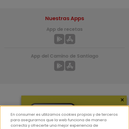
Nuestras Apps
App de recetas
App del Camino de Santiago
×
Más información
¿Quiénes somos?
En consumer.es utilizamos cookies propias y de terceros
Hemeroteca
para asegurarnos que la web funciona de manera
correcta y ofrecerte una mejor experiencia de
Contacto