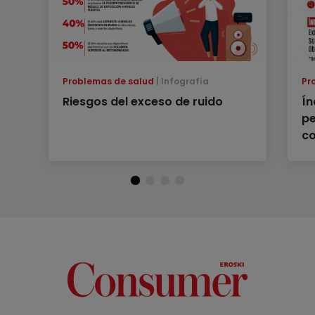
Problemas de salud
Infografía
Pr
Riesgos del exceso de ruido
Ín
pe
co