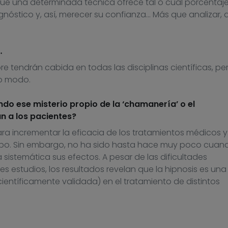
ue una determinada técnica ofrece tal o cual porcentaj
gnóstico y, así, merecer su confianza… Más que analizar, 
…
pre tendrán cabida en todas las disciplinas científicas, pe
ro modo.
ndo ese misterio propio de la ‘chamanería’ o el
n a los pacientes?
para incrementar la eficacia de los tratamientos médicos y
po. Sin embargo, no ha sido hasta hace muy poco cuan
istemática sus efectos. A pesar de las dificultades
 estudios, los resultados revelan que la hipnosis es una
científicamente validada) en el tratamiento de distintos