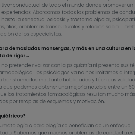
gnitivo-conductual de todo el mundo donde promover un
 experiencias. Abarcamos todos los problemas de condu
 hasta la senectud: psicosis y trastorno bipolar, psicopat
s, filias, problemas transculturales y relación social. Tam
ción de los especialistas.
 para demasiadas monsergas, y más en una cultura en l
ta de rigor…
no pretende rivalizar con la psiquiatría ni presenta sus t
farmacológico. Los psicólogos ya no nos limitamos a inter
no a transformarlos mediante habilidades y técnicas valida
dita que podemos obtener una mejoría notable entre un 6
 que los tratamientos farmacológicos resultan mucho má
os por terapias de esquemas y motivación.
quiátricos?
reumatología o cardiología se benefician de un enfoque
entado. Sabemos que muchos problemas de conducta es