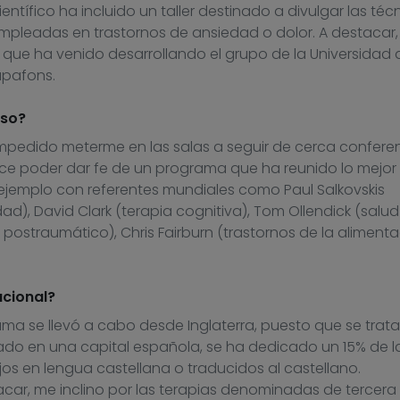
ntífico ha incluido un taller destinado a divulgar las téc
leadas en trastornos de ansiedad o dolor. A destacar, 
que ha venido desarrollando el grupo de la Universidad 
apafons.
eso?
mpedido meterme en las salas a seguir de cerca conferen
ce poder dar fe de un programa que ha reunido lo mejor 
emplo con referentes mundiales como Paul Salkovskis
ad), David Clark (terapia cognitiva), Tom Ollendick (salud
s postraumático), Chris Fairburn (trastornos de la aliment
acional?
ma se llevó a cabo desde Inglaterra, puesto que se trata
do en una capital española, se ha dedicado un 15% de l
os en lengua castellana o traducidos al castellano.
ar, me inclino por las terapias denominadas de tercera