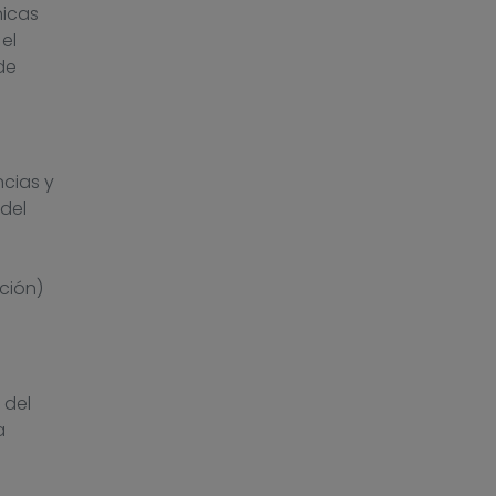
nicas
el
de
cias y
del
ación)
 del
a