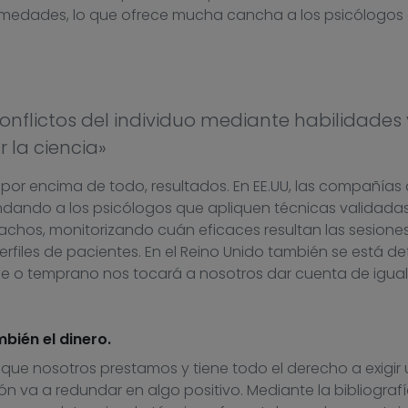
rmedades, lo que ofrece mucha cancha a los psicólogos
nflictos del individuo mediante habilidades 
 la ciencia»
por encima de todo, resultados. En EE.UU, las compañías
dando a los psicólogos que apliquen técnicas validada
pachos, monitorizando cuán eficaces resultan las sesione
files de pacientes. En el Reino Unido también se está de
rde o temprano nos tocará a nosotros dar cuenta de igu
bién el dinero.
 que nosotros prestamos y tiene todo el derecho a exigir
ón va a redundar en algo positivo. Mediante la bibliograf