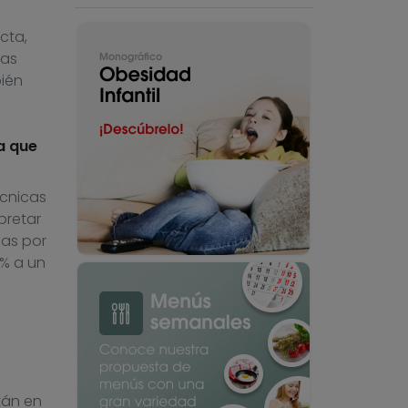
cta,
ías
bién
a que
écnicas
pretar
das por
0% a un
s
tán en