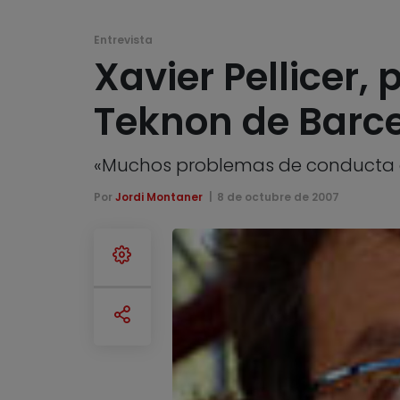
Entrevista
Xavier Pellicer,
Teknon de Barc
«Muchos problemas de conducta e
Por
Jordi Montaner
8 de octubre de 2007