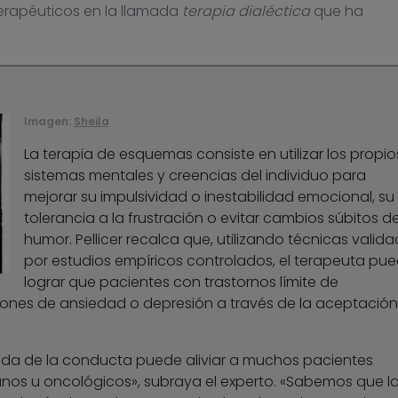
erapéuticos en la llamada
terapia dialéctica
que ha
Imagen:
Sheila
La terapia de esquemas consiste en utilizar los propio
sistemas mentales y creencias del individuo para
mejorar su impulsividad o inestabilidad emocional, su
tolerancia a la frustración o evitar cambios súbitos d
humor. Pellicer recalca que, utilizando técnicas valid
por estudios empíricos controlados, el terapeuta pu
lograr que pacientes con trastornos límite de
iones de ansiedad o depresión a través de la aceptación
da de la conducta puede aliviar a muchos pacientes
nos u oncológicos», subraya el experto. «Sabemos que l