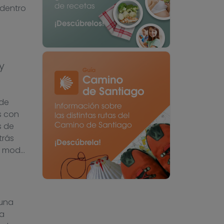
 dentro
y
 de
s con
s de
trás
al mod…
 una
ía