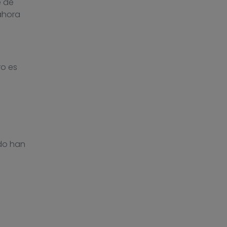
e de
ahora
ro es
do han