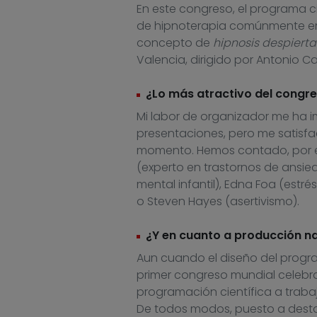
En este congreso, el programa cie
de hipnoterapia comúnmente emp
concepto de
hipnosis despierta
Valencia, dirigido por Antonio C
¿Lo más atractivo del congr
Mi labor de organizador me ha i
presentaciones, pero me satisfa
momento. Hemos contado, por ej
(experto en trastornos de ansied
mental infantil), Edna Foa (estré
o Steven Hayes (asertivismo).
¿Y en cuanto a producción n
Aun cuando el diseño del progra
primer congreso mundial celebra
programación científica a trabaj
De todos modos, puesto a destac