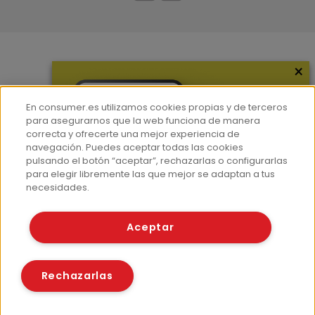
×
Más información
¿Quiénes somos?
En consumer.es utilizamos cookies propias y de terceros
Hemeroteca
para asegurarnos que la web funciona de manera
correcta y ofrecerte una mejor experiencia de
Contacto
navegación. Puedes aceptar todas las cookies
pulsando el botón “aceptar”, rechazarlas o configurarlas
Prensa
para elegir libremente las que mejor se adaptan a tus
Corpus Lingüístico Consumer
necesidades.
© Fundación EROSKI
Aceptar
Aviso legal
Políticas de privacidad
Políticas de cookies
Rechazarlas