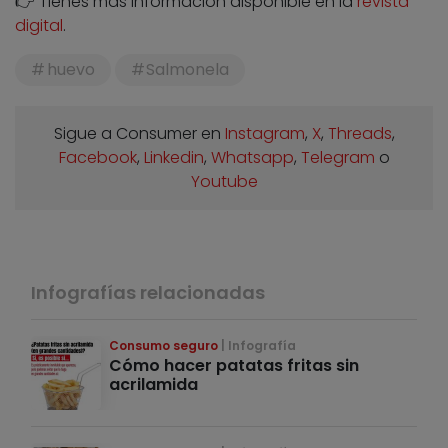
👉 Tienes más información disponible en la
revista
digital
.
huevo
Salmonela
Sigue a Consumer en
Instagram
,
X
,
Threads
,
Facebook
,
Linkedin
,
Whatsapp
,
Telegram
o
Youtube
Infografías relacionadas
Consumo seguro
Infografía
Cómo hacer patatas fritas sin
acrilamida