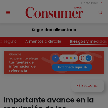
Castellano
Seguridad alimentaria
o seguro
Alimentos a detalle
Riesgos y medidas
Importante avance en la