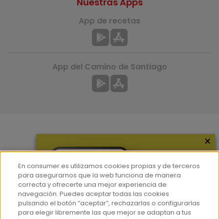
Nuestras Apps
App de recetas
App del Camino de Santiago
×
Más información
¿Quiénes somos?
En consumer.es utilizamos cookies propias y de terceros
Hemeroteca
para asegurarnos que la web funciona de manera
correcta y ofrecerte una mejor experiencia de
Contacto
navegación. Puedes aceptar todas las cookies
pulsando el botón “aceptar”, rechazarlas o configurarlas
Prensa
para elegir libremente las que mejor se adaptan a tus