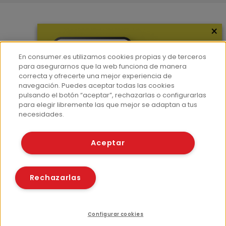
×
Más información
¿Quiénes somos?
En consumer.es utilizamos cookies propias y de terceros
Hemeroteca
para asegurarnos que la web funciona de manera
correcta y ofrecerte una mejor experiencia de
Contacto
navegación. Puedes aceptar todas las cookies
pulsando el botón “aceptar”, rechazarlas o configurarlas
Prensa
para elegir libremente las que mejor se adaptan a tus
Corpus Lingüístico Consumer
necesidades.
© Fundación EROSKI
Aceptar
Aviso legal
Políticas de privacidad
Políticas de cookies
Rechazarlas
Configurar cookies