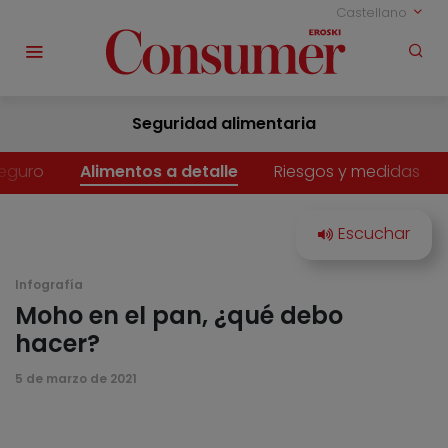
Castellano
Seguridad alimentaria
eguro
Alimentos a detalle
Riesgos y medidas
Infografía
Moho en el pan, ¿qué debo
hacer?
5 de marzo de 2021