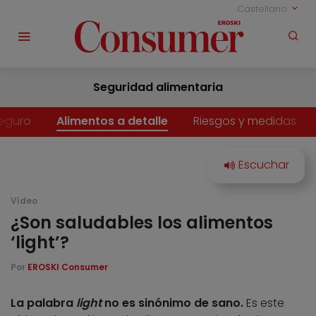
Castellano
Seguridad alimentaria
eguro
Alimentos a detalle
Riesgos y medidas
Vídeo
¿Son saludables los alimentos
‘light’?
Por
EROSKI Consumer
La palabra
light
no es sinónimo de sano.
Es este