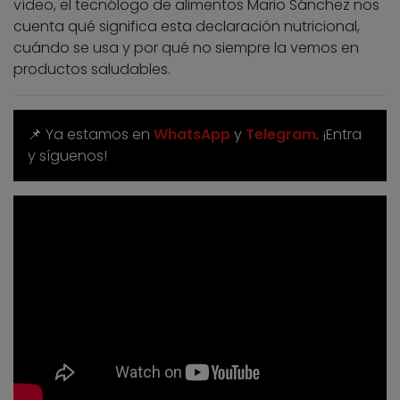
vídeo, el tecnólogo de alimentos Mario Sánchez nos
cuenta qué significa esta declaración nutricional,
cuándo se usa y por qué no siempre la vemos en
productos saludables.
📌 Ya estamos en
WhatsApp
y
Telegram
. ¡Entra
y síguenos!