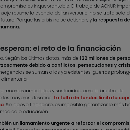
compromiso es inquebrantable. El trabajo de ACNUR impor
je resume la esencia del aniversario: no se trata solo d
futuro. Porque las crisis no se detienen, y l
a respuesta de
 humana.
speran: el reto de la financiación
o. Según los últimos datos, más de
122 millones de pers
zosamente debido a conflictos, persecuciones y crisi
mergencias se suman a las ya existentes: guerras prolong
 alimentaria…
re recursos inmediatos y sostenidos, pero la brecha de
e los mayores desafíos.
La falta de fondos limita la ca
ia
. Sin apoyo financiero, es imposible garantizar lo más b
n médica o educación.
mbién un llamamiento urgente a reforzar el compromis