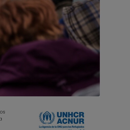
los
a