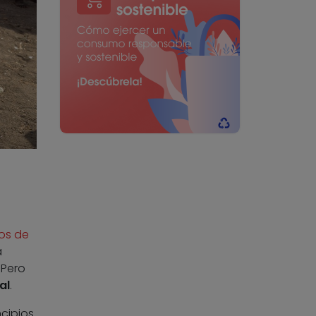
os de
a
 Pero
al
.
ncipios