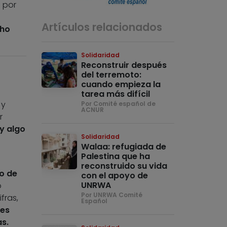
s por
Artículos relacionados
cho
Solidaridad
Reconstruir después
del terremoto:
cuando empieza la
tarea más difícil
 y
Por Comité español de
ACNUR
r
y algo
Solidaridad
Walaa: refugiada de
Palestina que ha
reconstruido su vida
o de
con el apoyo de
UNRWA
o
Por UNRWA Comité
fras,
Español
nes
s.