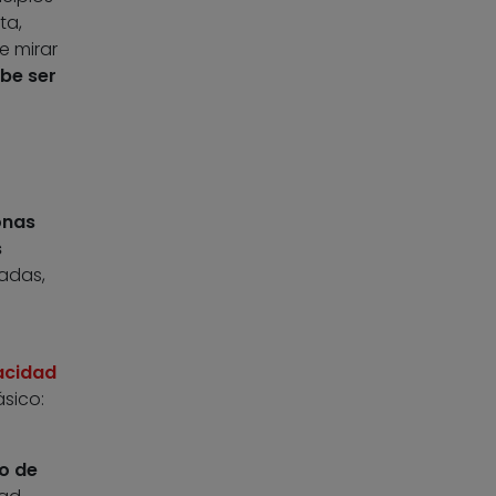
ta,
e mirar
be ser
onas
s
adas,
pacidad
ásico:
o de