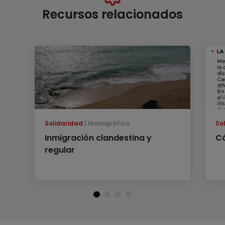
Recursos relacionados
Solidaridad
Monográfico
So
Inmigración clandestina y
Có
regular