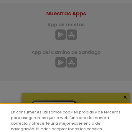
Nuestras Apps
App de recetas
App del Camino de Santiago
×
Más información
¿Quiénes somos?
En consumer.es utilizamos cookies propias y de terceros
Hemeroteca
para asegurarnos que la web funciona de manera
correcta y ofrecerte una mejor experiencia de
Contacto
navegación. Puedes aceptar todas las cookies