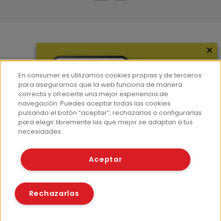
×
Más información
¿Quiénes somos?
En consumer.es utilizamos cookies propias y de terceros
Hemeroteca
para asegurarnos que la web funciona de manera
correcta y ofrecerte una mejor experiencia de
Contacto
navegación. Puedes aceptar todas las cookies
pulsando el botón “aceptar”, rechazarlas o configurarlas
Prensa
para elegir libremente las que mejor se adaptan a tus
Corpus Lingüístico Consumer
necesidades.
© Fundación EROSKI
Aceptar
Aviso legal
Políticas de privacidad
Políticas de cookies
Rechazarlas