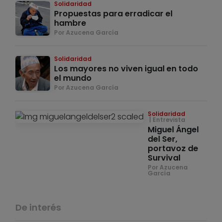
Solidaridad
Propuestas para erradicar el
hambre
Por Azucena García
Solidaridad
Los mayores no viven igual en todo
el mundo
Por Azucena García
Solidaridad
Entrevista
Miguel Ángel
del Ser,
portavoz de
Survival
Por Azucena
García
De interés