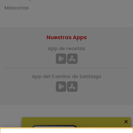
Mascotas
Nuestras Apps
App de recetas
App del Camino de Santiago
×
Más información
¿Quiénes somos?