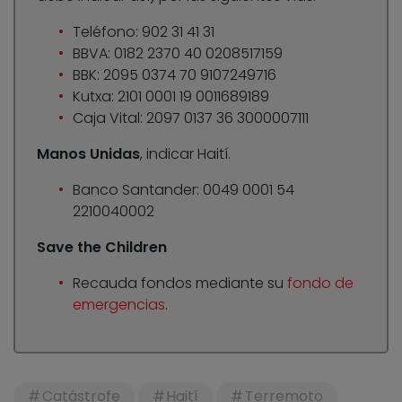
Teléfono: 902 31 41 31
BBVA: 0182 2370 40 0208517159
BBK: 2095 0374 70 9107249716
Kutxa: 2101 0001 19 0011689189
Caja Vital: 2097 0137 36 3000007111
Manos Unidas
, indicar Haití.
Banco Santander: 0049 0001 54
2210040002
Save the Children
Recauda fondos mediante su
fondo de
emergencias
.
Catástrofe
Haití
Terremoto