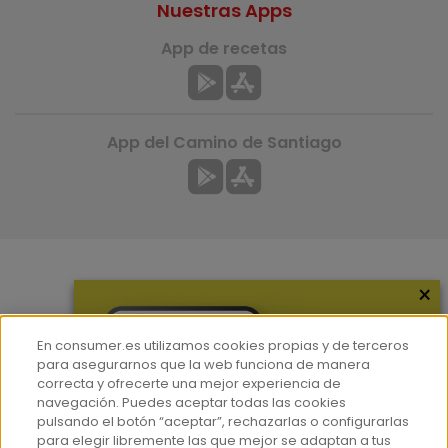
Nuestras Apps
App de recetas
App del Camino de Santiago
×
Más información
¿Quiénes somos?
En consumer.es utilizamos cookies propias y de terceros
Hemeroteca
para asegurarnos que la web funciona de manera
correcta y ofrecerte una mejor experiencia de
Contacto
navegación. Puedes aceptar todas las cookies
pulsando el botón “aceptar”, rechazarlas o configurarlas
Prensa
para elegir libremente las que mejor se adaptan a tus