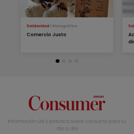
Solidaridad
Monográfico
So
Comercio Justo
Ac
di
Información útil y práctica sobre consumo para tu
día a día